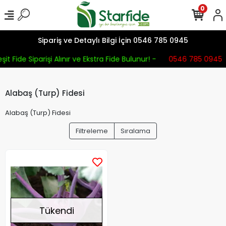
0
Sipariş ve Detaylı Bilgi İçin 0546 785 0945
şit Fide Siparişi Alınır ve Ekstra Fide Bulunur! -
0546 785 0945
Alabaş (Turp) Fidesi
Alabaş (Turp) Fidesi
Filtreleme
Sıralama
Tükendi