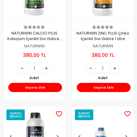
NATURWIN CALCIO PLUS
NATURWIN ZINC PLUS Çinko
Kalsiyum İçerikli Sıvı Gübre 1
İçerikli Sıvı Gübre 1 Litre
Litre
NATURWIN
NATURWIN
380,00 TL
380,00 TL
Adet
Adet
Sepete Ekle
Sepete Ekle
KARGO
KARGO
BEDAVA
BEDAVA