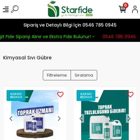
0
Sipariş ve Detaylı Bilgi İçin 0546 785 0945
t Fide Siparişi Alınır ve Ekstra Fide Bulunur! -
0546 785 0945
Kimyasal Sıvı Gübre
Filtreleme
Sıralama
KARGO
KARGO
BEDAVA
BEDAVA