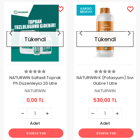
KARGO
BEDAVA
Tükendi
Tükendi
NATURWIN Sülfasit Toprak
NATURWIN K (Potasyum) Sıvı
Ph Düzenleyici 20 Litre
Gübre 1 Litre
NATURWIN
NATURWIN
0,00 TL
530,00 TL
Adet
Adet
Stokta Yok
Stokta Yok