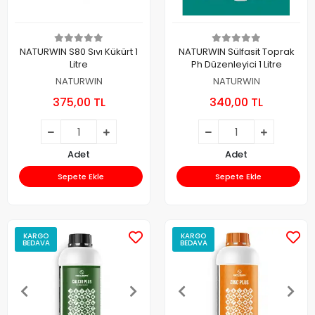
NATURWIN S80 Sıvı Kükürt 1
NATURWIN Sülfasit Toprak
Litre
Ph Düzenleyici 1 Litre
NATURWIN
NATURWIN
375,00 TL
340,00 TL
Adet
Adet
Sepete Ekle
Sepete Ekle
KARGO
KARGO
BEDAVA
BEDAVA