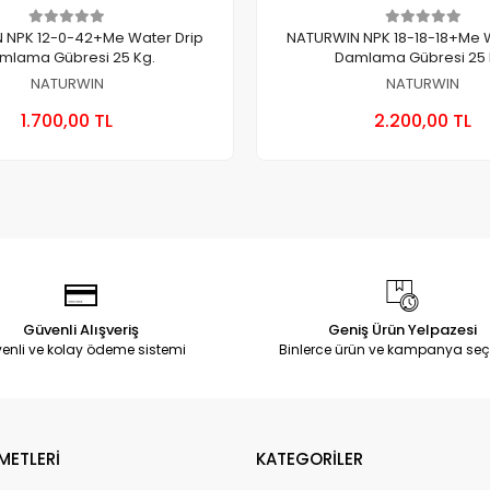
 NPK 12-0-42+Me Water Drip
NATURWIN NPK 18-18-18+Me W
mlama Gübresi 25 Kg.
Damlama Gübresi 25 
NATURWIN
NATURWIN
Sepete Ekle
Sepete
1.700,00 TL
2.200,00 TL
Adet
Adet
Güvenli Alışveriş
Geniş Ürün Yelpazesi
enli ve kolay ödeme sistemi
Binlerce ürün ve kampanya seç
METLERİ
KATEGORİLER