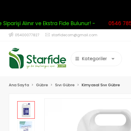
parişi Alınır ve Ekstra Fide Bulunur! -
0546 785 0
05400077827
starfidecom@gmail.com
Kategoriler
Ana Sayfa
Gübre
Sıvı Gübre
Kimyasal Sıvı Gübre