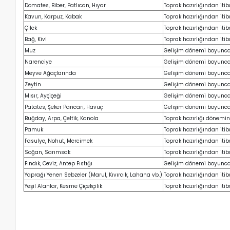
Domates, Biber, Patlıcan, Hıyar
Toprak hazırlığından itib
Kavun, Karpuz, Kabak
Toprak hazırlığından itib
Çilek
Toprak hazırlığından itib
Bağ, Kivi
Toprak hazırlığından itib
Muz
Gelişim dönemi boyunca
Narenciye
Gelişim dönemi boyunca
Meyve Ağaçlarında
Gelişim dönemi boyunca
Zeytin
Gelişim dönemi boyunca
Mısır, Ayçiçeği
Gelişim dönemi boyunca
Patates, Şeker Pancarı, Havuç
Gelişim dönemi boyunca
Buğday, Arpa, Çeltik, Kanola
Toprak hazırlığı dönemind
Pamuk
Toprak hazırlığından itib
Fasulye, Nohut, Mercimek
Toprak hazırlığından itib
Soğan, Sarımsak
Toprak hazırlığından itib
Fındık, Ceviz, Antep Fıstığı
Gelişim dönemi boyunca
Yaprağı Yenen Sebzeler (Marul, Kıvırcık, Lahana vb.)
Toprak hazırlığından itib
Yeşil Alanlar, Kesme Çiçekçilik
Toprak hazırlığından itib