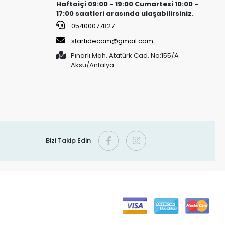
Haftaiçi 09:00 - 19:00 Cumartesi 10:00 -
17:00 saatleri arasında ulaşabilirsiniz.
05400077827
starfidecom@gmail.com
Pınarlı Mah. Atatürk Cad. No:155/A
Aksu/Antalya
Bizi Takip Edin