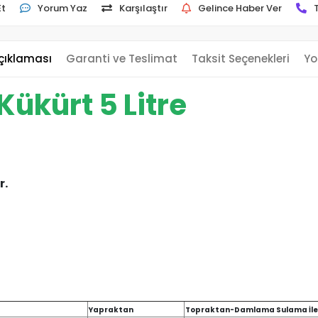
Et
Yorum Yaz
Karşılaştır
Gelince Haber Ver
çıklaması
Garanti ve Teslimat
Taksit Seçenekleri
Yo
ükürt 5 Litre
r.
Yapraktan
Topraktan-Damlama Sulama İl