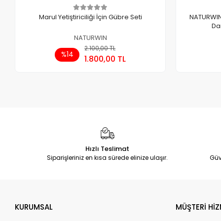
Marul Yetiştiriciliği İçin Gübre Seti
NATURWIN
Da
NATURWIN
2.100,00 TL
Sepete Ekle
%14
1.800,00 TL
Adet
Hızlı Teslimat
Siparişleriniz en kısa sürede elinize ulaşır.
Güv
KURUMSAL
MÜŞTERİ HİZ