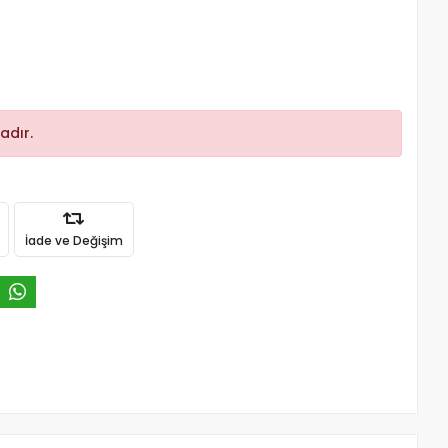
adır.
İade ve Değişim