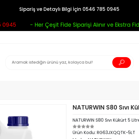
Sipariş ve Detaylı Bilgi İçin 0546 785 0945
945
- Her Çeşit Fide Siparişi Alınır ve Ekstra Fide
NATURWIN S80 Sıvı Kük
NATURWIN S80 Sıvı Kükürt 5 Litr
Ürün Kodu:
RG63JXQQTK-5LT