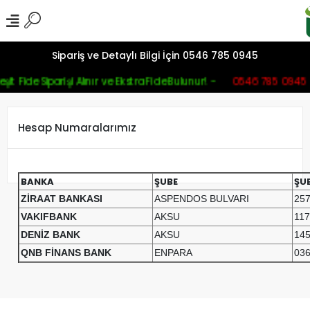
Sipariş ve Detaylı Bilgi İçin 0546 785 0945
şit Fide Siparişi Alınır ve Ekstra Fide Bulunur! -
0546 785 0945
Hesap Numaralarımız
BANKA
ŞUBE
ŞU
ZİRAAT BANKASI
ASPENDOS BULVARI
25
VAKIFBANK
AKSU
11
DENİZ BANK
AKSU
14
QNB FİNANS BANK
ENPARA
03