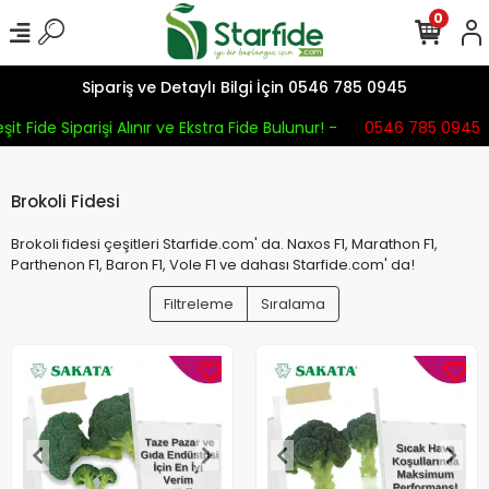
0
Sipariş ve Detaylı Bilgi İçin 0546 785 0945
it Fide Siparişi Alınır ve Ekstra Fide Bulunur! -
0546 785 0945
Brokoli Fidesi
Brokoli fidesi çeşitleri Starfide.com' da. Naxos F1, Marathon F1,
Parthenon F1, Baron F1, Vole F1 ve dahası Starfide.com' da!
Filtreleme
Sıralama