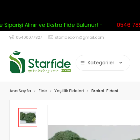
iparişi Alınır ve Ekstra Fide Bulunur! -
0546 785 
05400077827
starfidecom@gmail.com
Kategoriler
Ana Sayfa
Fide
Yeşillik Fideleri
Brokoli Fidesi