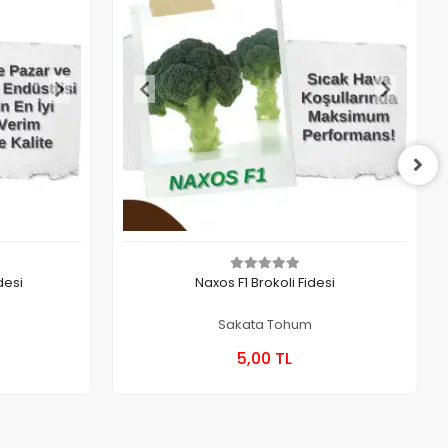
desi
Naxos F1 Brokoli Fidesi
Sakata Tohum
 Ekle
Sepete Ekle
5,00 TL
Kutu