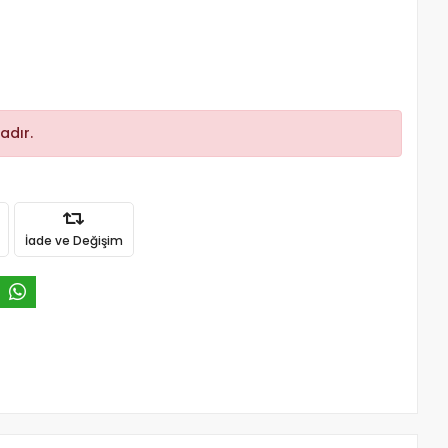
adır.
İade ve Değişim