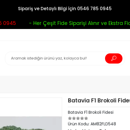
Sipariş ve Detaylı Bilgi İçin 0546 785 0945
0945
- Her Çeşit Fide Siparişi Alınır ve Ekstra Fide
Batavia F1 Brokoli Fide
Batavia F1 Brokoli Fidesi
Ürün Kodu:
AM82FLD548