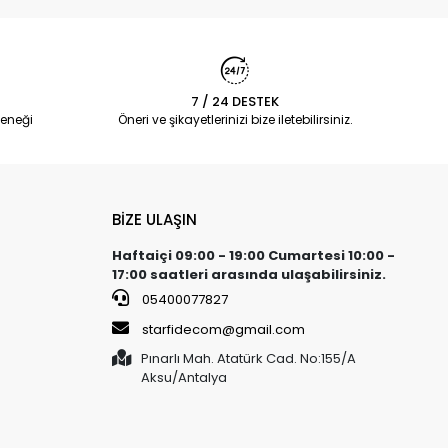
7 / 24 DESTEK
eneği
Öneri ve şikayetlerinizi bize iletebilirsiniz.
BİZE ULAŞIN
Haftaiçi 09:00 - 19:00 Cumartesi 10:00 -
17:00 saatleri arasında ulaşabilirsiniz.
05400077827
starfidecom@gmail.com
Pınarlı Mah. Atatürk Cad. No:155/A
Aksu/Antalya