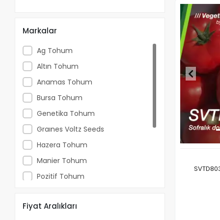
Markalar
Ag Tohum
Altın Tohum
Anamas Tohum
Bursa Tohum
Genetika Tohum
Graınes Voltz Seeds
Hazera Tohum
Manier Tohum
SVTD803
Pozitif Tohum
Sakata Tohum
Fiyat Aralıkları
Seminis Tohum