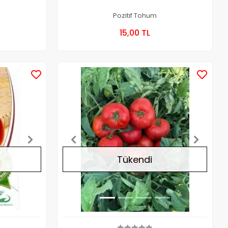
Pozitif Tohum
a Yok
Stokta Yok
15,00 TL
Kutu
Stokta Yok
Stokta Yok
Tükendi