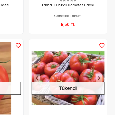
Fidesi
Farba F1 Oturak Domates Fidesi
Genetika Tohum
a Yok
Stokta Yok
8,50 TL
Kutu
Stokta Yok
Stokta Yok
Tükendi