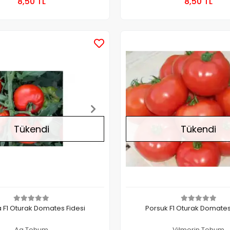
8,50 TL
8,50 TL
Adet
Adet
Stokta Yok
Tükendi
Tükendi
a F1 Oturak Domates Fidesi
Porsuk F1 Oturak Domates
Ag Tohum
Vilmorin Tohum