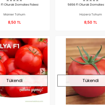
 F1 Oturak Domates Fidesi
5656 F1 Oturak Domates 
Manier Tohum
Hazera Tohum
Stokta Yok
Stokt
8,50 TL
8,50 TL
Kutu
Kutu
Stokta Yok
Tükendi
Tükendi