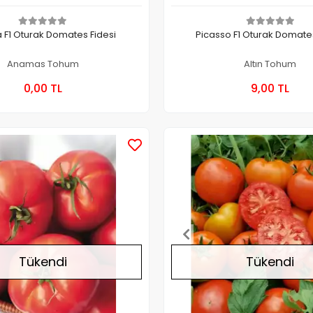
 F1 Oturak Domates Fidesi
Picasso F1 Oturak Domates
Anamas Tohum
Altın Tohum
Stokta Yok
Stokt
0,00 TL
9,00 TL
Kutu
Kutu
Stokta Yok
Tükendi
Tükendi