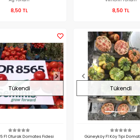
Stokta Yok
Stokt
8,50 TL
8,50 TL
Kutu
Kutu
Stokta Yok
Tükendi
Tükendi
5 F1 Oturak Domates Fidesi
Güneyköy F1 Köy Tipi Domat