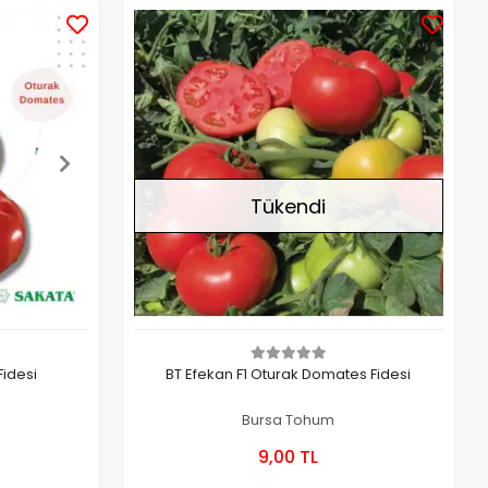
Stokta Yok
Tükendi
Fidesi
BT Efekan F1 Oturak Domates Fidesi
Bursa Tohum
 Ekle
Stokta Yok
9,00 TL
Kutu