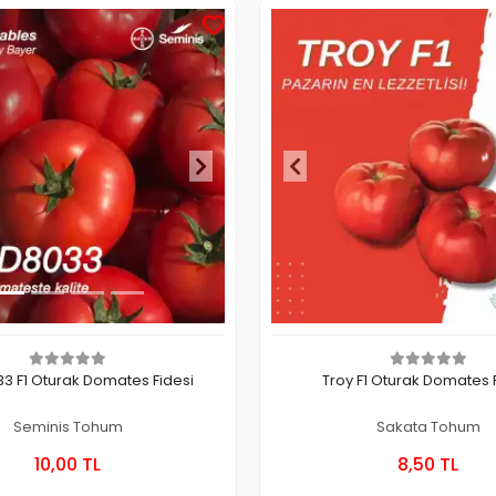
3 F1 Oturak Domates Fidesi
Troy F1 Oturak Domates 
Seminis Tohum
Sakata Tohum
Sepete Ekle
Sepete
10,00 TL
8,50 TL
Kutu
Kutu