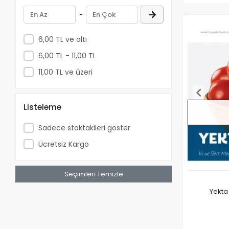
Troya Tohumculuk
-
Vilmorin Tohum
Yüksel Tohum
6,00 TL ve altı
6,00 TL - 11,00 TL
11,00 TL ve üzeri
Listeleme
Sadece stoktakileri göster
Ücretsiz Kargo
Seçimleri Temizle
Yekta