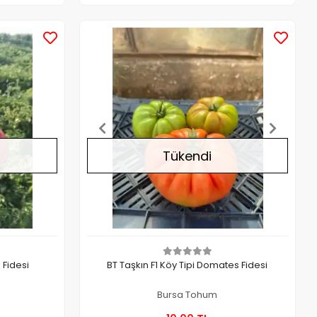
Stokta Yok
Stokta Yok
Tükendi
 Fidesi
BT Taşkın F1 Köy Tipi Domates Fidesi
Bursa Tohum
a Yok
Stokta Yok