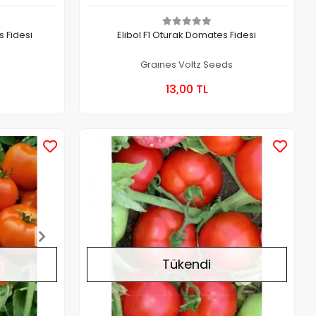
 Fidesi
Elibol F1 Oturak Domates Fidesi
Graınes Voltz Seeds
a Yok
Stokta Yok
13,00 TL
Kutu
Stokta Yok
Stokta Yok
Tükendi