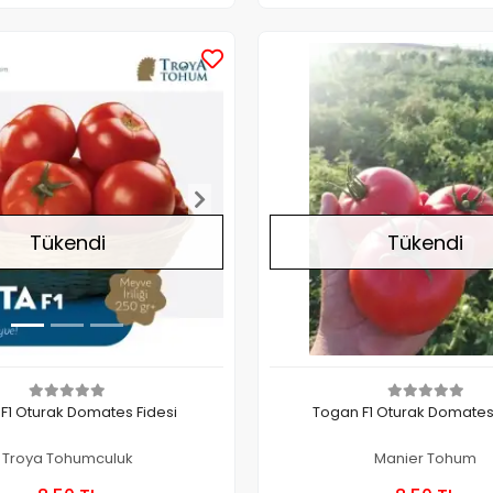
Stokta Yok
Tükendi
Tükendi
 F1 Oturak Domates Fidesi
Togan F1 Oturak Domates
Troya Tohumculuk
Manier Tohum
Stokta Yok
Stokt