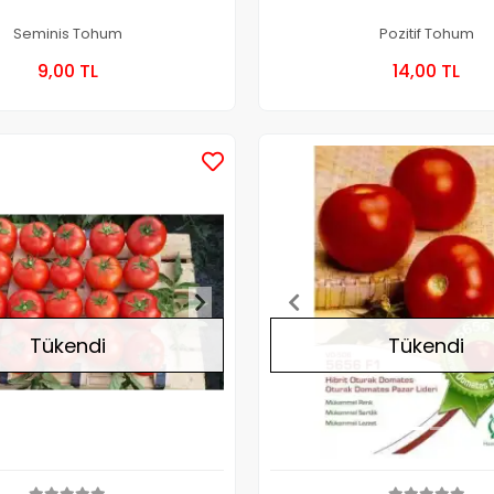
Seminis Tohum
Pozitif Tohum
Stokta Yok
Stokt
9,00 TL
14,00 TL
Kutu
Kutu
Stokta Yok
Tükendi
Tükendi