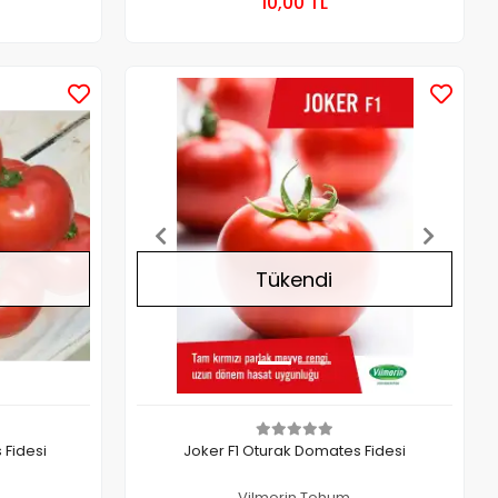
10,00 TL
Kutu
Stokta Yok
Stokta Yok
Tükendi
 Fidesi
Joker F1 Oturak Domates Fidesi
Vilmorin Tohum