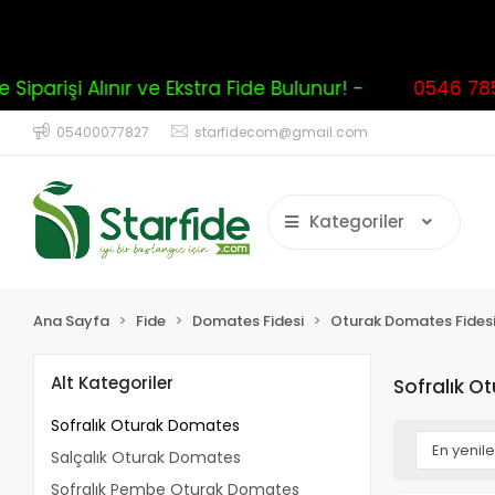
işi Alınır ve Ekstra Fide Bulunur! -
0546 785 094
05400077827
starfidecom@gmail.com
Kategoriler
Ana Sayfa
Fide
Domates Fidesi
Oturak Domates Fides
Alt Kategoriler
Sofralık 
Sofralık Oturak Domates
Salçalık Oturak Domates
Sofralık Pembe Oturak Domates