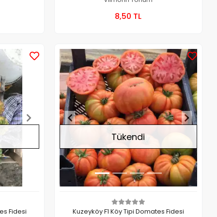
a Yok
Stokta Yok
8,50 TL
Kutu
Stokta Yok
Stokta Yok
Tükendi
es Fidesi
Kuzeyköy F1 Köy Tipi Domates Fidesi