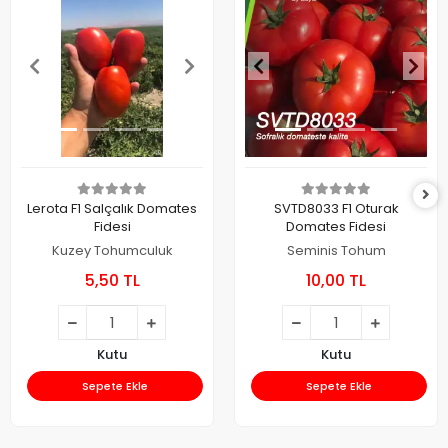
Lerota F1 Salçalık Domates
SVTD8033 F1 Oturak
Fidesi
Domates Fidesi
Kuzey Tohumculuk
Seminis Tohum
5,50 TL
10,00 TL
Kutu
Kutu
Sepete Ekle
Sepete Ekle