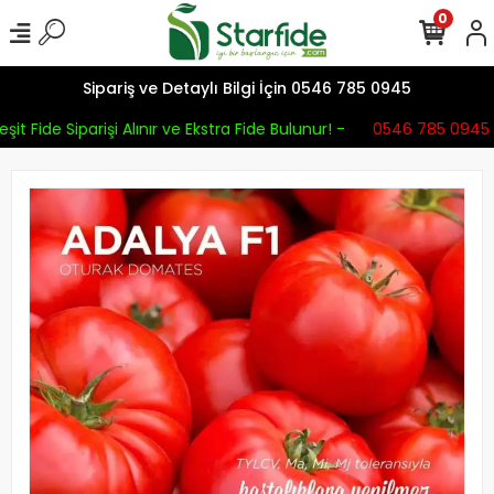
0
Sipariş ve Detaylı Bilgi İçin 0546 785 0945
şit Fide Siparişi Alınır ve Ekstra Fide Bulunur! -
0546 785 0945