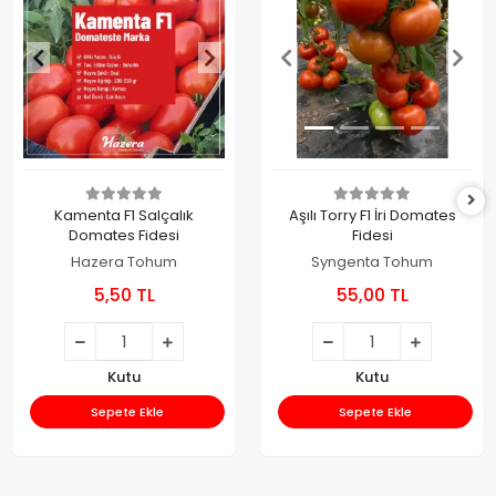
Kamenta F1 Salçalık
Aşılı Torry F1 İri Domates
Domates Fidesi
Fidesi
Hazera Tohum
Syngenta Tohum
5,50 TL
55,00 TL
Kutu
Kutu
Sepete Ekle
Sepete Ekle