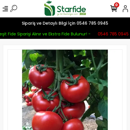
0
Sipariş ve Detaylı Bilgi İçin 0546 785 0945
şit Fide Siparişi Alınır ve Ekstra Fide Bulunur! -
0546 785 0945