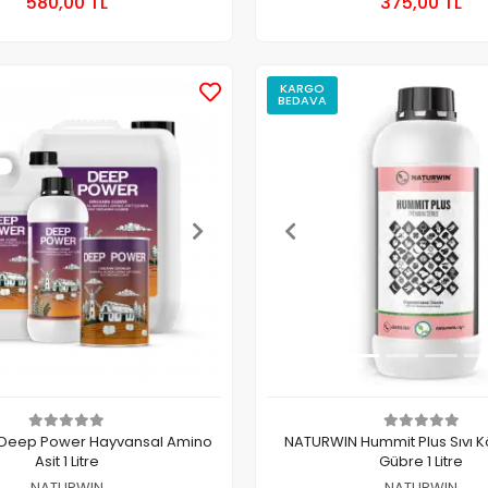
580,00 TL
375,00 TL
Adet
Adet
KARGO
BEDAVA
Deep Power Hayvansal Amino
NATURWIN Hummit Plus Sıvı Kö
Asit 1 Litre
Gübre 1 Litre
NATURWIN
NATURWIN