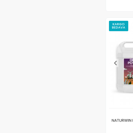
Petektar Tohum
Poltar Tarım
Pozitif Tohum
KARGO
BEDAVA
Proto Tohum
Remitto Tohum
Rito Tohum
RİVULİS
Rıjk Zwaan Tohum
Sakata Tohum
SemillasFito Tohum
Seminis Tohum
SeraSeeds Tohum
StarFide.Com
NATURWIN 
Syngenta Tohum