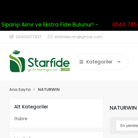
işi Alınır ve Ekstra Fide Bulunur! -
0546 785 094
05400077827
starfidecom@gmail.com
Kategoriler
Ana Sayfa
NATURWIN
Alt Kategoriler
NATURWIN
Gübre