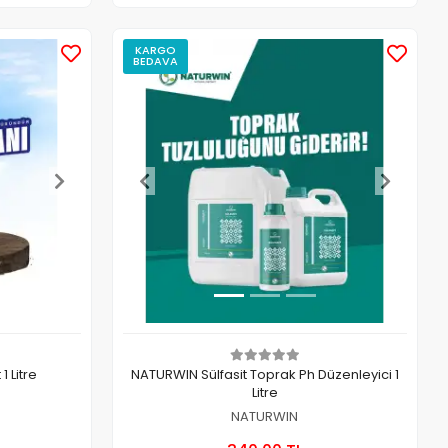
KARGO
BEDAVA
1 Litre
NATURWIN Sülfasit Toprak Ph Düzenleyici 1
Litre
NATURWIN
 Ekle
Sepete Ekle