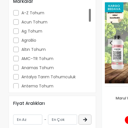
Markalar
KARGO
BEDAVA
A-Z Tohum
Acun Tohum
Ag Tohum
AgroBio
Altın Tohum
AMC-TR Tohum
Anamas Tohum
Antalya Tarım Tohumculuk
Antema Tohum
Axia Tohum
Marul Y
Fiyat Aralıkları
Bursa Tohum
Duru Tohum
-
E-Z Tohumculuk