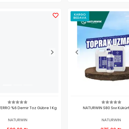
KARGO
BEDAVA
ERRO %6 Demir Toz Gübre 1 Kg
NATURWIN S80 Sıvı Kükürt 
NATURWIN
NATURWIN
Sepete Ekle
Sepete