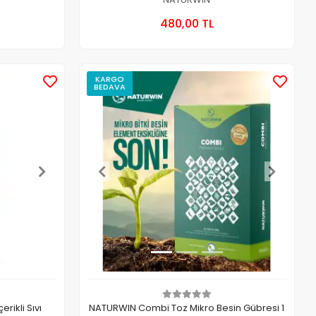
 Ekle
Sepete Ekle
480,00 TL
Adet
KARGO
BEDAVA
rikli Sıvı
NATURWIN Combi Toz Mikro Besin Gübresi 1