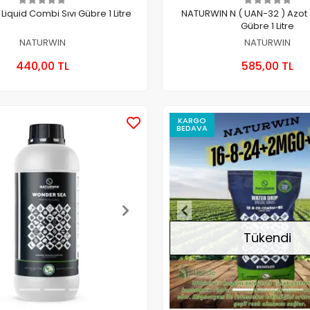
iquid Combi Sıvı Gübre 1 Litre
NATURWIN N ( UAN-32 ) Azot İç
Gübre 1 Litre
NATURWIN
NATURWIN
Sepete Ekle
Sepete
440,00 TL
585,00 TL
Adet
Adet
KARGO
BEDAVA
Tükendi