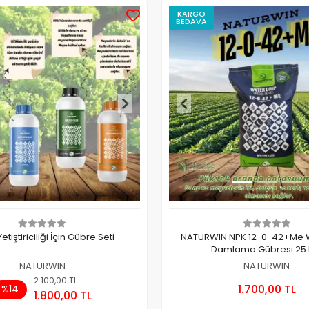
KARGO
BEDAVA
etiştiriciliği İçin Gübre Seti
NATURWIN NPK 12-0-42+Me W
Damlama Gübresi 25 
NATURWIN
NATURWIN
2.100,00 TL
Sepete Ekle
Sepete
1.700,00 TL
%14
1.800,00 TL
Adet
Adet