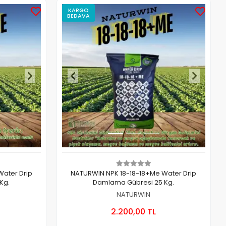
KARGO
BEDAVA
ater Drip
NATURWIN NPK 18-18-18+Me Water Drip
Kg.
Damlama Gübresi 25 Kg.
NATURWIN
 Ekle
Sepete Ekle
2.200,00 TL
Adet