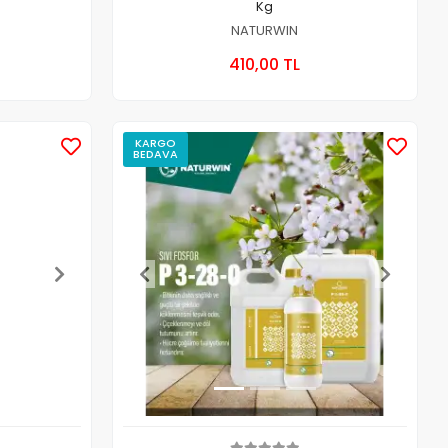
Kg
NATURWIN
 Ekle
Sepete Ekle
410,00 TL
Adet
KARGO
BEDAVA