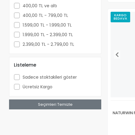
Gautıer Tohum
400,00 TL ve altı
Genetika Tohum
400,00 TL - 799,00 TL
KARGO
BEDAVA
Graınes Voltz Seeds
1.599,00 TL - 1.999,00 TL
Hazera Tohum
1.999,00 TL - 2.399,00 TL
Hektaş Areo Tohum
2.399,00 TL - 2.799,00 TL
Hm-Clause Tohum
İstanbul Tarım
Listeleme
Kuzey Tohumculuk
Sadece stoktakileri göster
Manier Tohum
Ücretsiz Kargo
Metgen Tohum
Mitofarm Tohumculuk
Seçimleri Temizle
Multi Tohum
NATURWIN F
NATURWIN
Nunhems Tohum