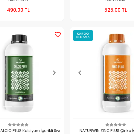
Sepete Ekle
Sepete
490,00 TL
525,00 TL
Adet
Adet
KARGO
BEDAVA
CIO PLUS Kalsiyum İçerikli Sıvı
NATURWIN ZINC PLUS Çinko İçe