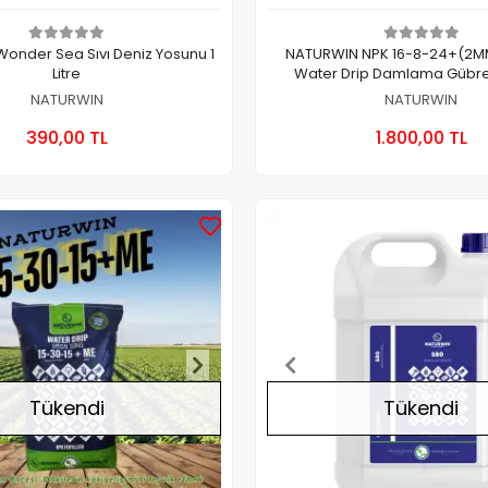
onder Sea Sıvı Deniz Yosunu 1
NATURWIN NPK 16-8-24+(2
Litre
Water Drip Damlama Gübres
NATURWIN
NATURWIN
Sepete Ekle
Stokt
390,00 TL
1.800,00 TL
Adet
Adet
Stokta Yok
Tükendi
Tükendi