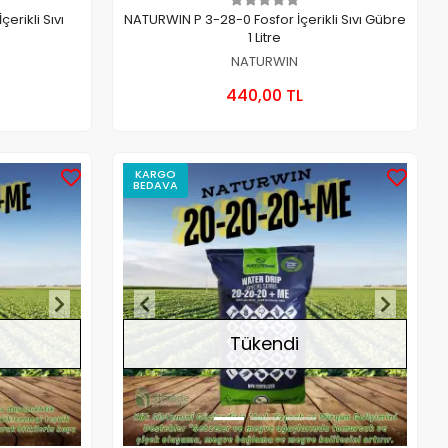
erikli Sıvı
NATURWIN P 3-28-0 Fosfor İçerikli Sıvı Gübre
1 Litre
NATURWIN
 Ekle
Sepete Ekle
440,00 TL
Adet
KARGO
BEDAVA
Stokta Yok
Stokta Yok
Tükendi