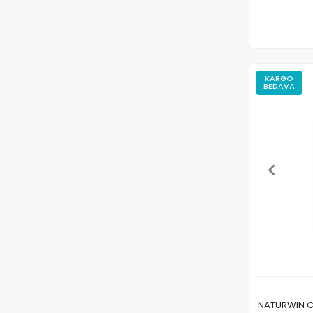
Teta Seed
Tofida Tohum
Troya Tohumculuk
Tulipa Tohum
KARGO
BEDAVA
United Genetics
UZMAN BAHÇE
Vatan Tohum
Vilmorin Tohum
Yüksel Tohum
NATURWIN CAL