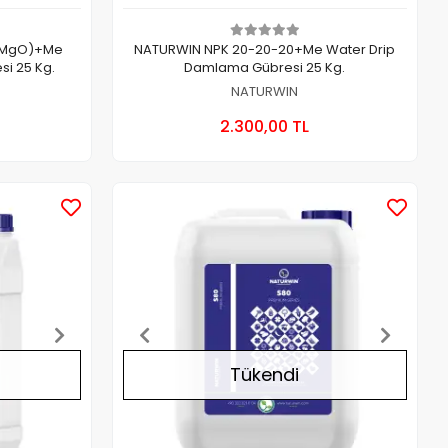
MMgO)+Me
NATURWIN NPK 20-20-20+Me Water Drip
i 25 Kg.
Damlama Gübresi 25 Kg.
NATURWIN
a Yok
Stokta Yok
2.300,00 TL
Adet
Stokta Yok
Stokta Yok
Tükendi