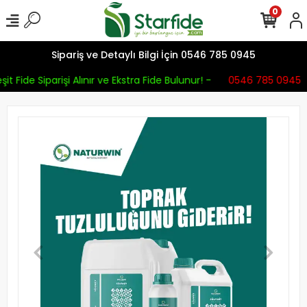
0
Sipariş ve Detaylı Bilgi İçin 0546 785 0945
it Fide Siparişi Alınır ve Ekstra Fide Bulunur! -
0546 785 0945