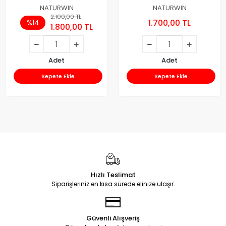
Gübresi 25 Kg.
NATURWIN
NATURWIN
2.100,00 TL
1.700,00 TL
%14
1.800,00 TL
Adet
Adet
Sepete Ekle
Sepete Ekle
Hızlı Teslimat
Siparişleriniz en kısa sürede elinize ulaşır.
Güvenli Alışveriş