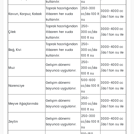
kullanılır.
su
Toprak hazırlığından
250-300
3000-4000 cc
Kavun, Karpuz, Kabak
itibaren her suda
cc/da 100 lt
/da 1 ton su ile
kullanılır.
su
Toprak hazırlığından
250-
3000-4000 cc
Çilek
itibaren her suda
300 cc/da
/da 1 ton su ile
kullanılır.
100 lt su
Toprak hazırlığından
250-
3000-4000 cc
Bağ, Kivi
itibaren her suda
300 cc/da
/da 1 ton su ile
kullanılır.
100 lt su
250-
Gelişim dönemi
3000-4000 cc
Muz
300 cc/da
boyunca uygulanır.
/da 1 ton su ile
100 lt su
500-600
Gelişim dönemi
3000-4000 cc
Narenciye
cc/da 100 lt
boyunca uygulanır.
/da 1 ton su ile
su
250-
Gelişim dönemi
3000-4000 cc
Meyve Ağaçlarında
300 cc/da
boyunca uygulanır.
/da 1 ton su ile
100 lt su
250-300
Gelişim dönemi
3000-4000 cc
Zeytin
cc/da 100 lt
boyunca uygulanır.
/da 1 ton su ile
su
100-150