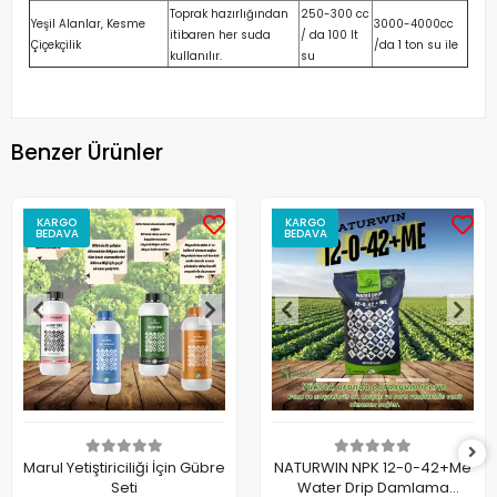
Toprak hazırlığından
250-300 cc
Yeşil Alanlar, Kesme
3000-4000cc
itibaren her suda
/ da 100 lt
Çiçekçilik
/da 1 ton su ile
kullanılır.
su
Benzer Ürünler
KARGO
KARGO
BEDAVA
BEDAVA
Marul Yetiştiriciliği İçin Gübre
NATURWIN NPK 12-0-42+Me
Seti
Water Drip Damlama