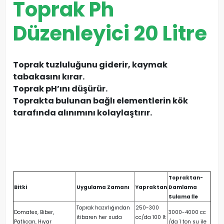
Toprak Ph
Düzenleyici 20 Litre
Toprak tuzluluğunu giderir, kaymak
tabakasını kırar.
Toprak pH’ını düşürür.
Toprakta bulunan bağlı elementlerin kök
tarafında alınımını kolaylaştırır.
Topraktan-
Bitki
Uygulama Zamanı
Yapraktan
Damlama
Sulama İle
Toprak hazırlığından
250-300
Domates, Biber,
3000-4000 cc
itibaren her suda
cc/da 100 lt
Patlıcan, Hıyar
/da 1 ton su ile