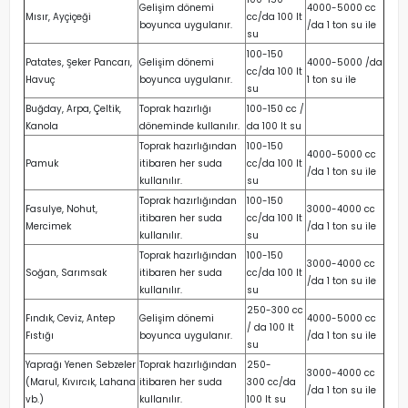
Gelişim dönemi
4000-5000 cc
Mısır, Ayçiçeği
cc/da 100 lt
boyunca uygulanır.
/da 1 ton su ile
su
100-150
Patates, Şeker Pancarı,
Gelişim dönemi
4000-5000 /da
cc/da 100 lt
Havuç
boyunca uygulanır.
1 ton su ile
su
Buğday, Arpa, Çeltik,
Toprak hazırlığı
100-150 cc /
Kanola
döneminde kullanılır.
da 100 lt su
Toprak hazırlığından
100-150
4000-5000 cc
Pamuk
itibaren her suda
cc/da 100 lt
/da 1 ton su ile
kullanılır.
su
Toprak hazırlığından
100-150
Fasulye, Nohut,
3000-4000 cc
itibaren her suda
cc/da 100 lt
Mercimek
/da 1 ton su ile
kullanılır.
su
Toprak hazırlığından
100-150
3000-4000 cc
Soğan, Sarımsak
itibaren her suda
cc/da 100 lt
/da 1 ton su ile
kullanılır.
su
250-300 cc
Fındık, Ceviz, Antep
Gelişim dönemi
4000-5000 cc
/ da 100 lt
Fıstığı
boyunca uygulanır.
/da 1 ton su ile
su
Yaprağı Yenen Sebzeler
Toprak hazırlığından
250-
3000-4000 cc
(Marul, Kıvırcık, Lahana
itibaren her suda
300 cc/da
/da 1 ton su ile
vb.)
kullanılır.
100 lt su