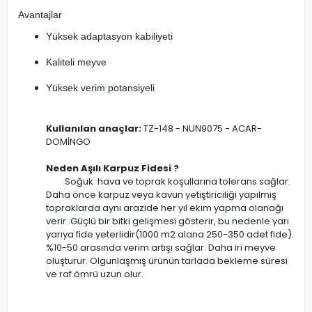
Avantajlar
Yüksek adaptasyon kabiliyeti
Kaliteli meyve
Yüksek verim potansiyeli
Kullanılan anaçlar:
TZ-148 - NUN9075 - ACAR-
DOMİNGO
Neden Aşılı Karpuz Fidesi ?
Soğuk hava ve toprak koşullarına tolerans sağlar.
Daha önce karpuz veya kavun yetiştiriciliği yapılmış
topraklarda aynı arazide her yıl ekim yapma olanağı
verir. Güçlü bir bitki gelişmesi gösterir, bu nedenle yarı
yarıya fide yeterlidir(1000 m2 alana 250-350 adet fide).
%10-50 arasında verim artışı sağlar. Daha iri meyve
oluşturur. Olgunlaşmış ürünün tarlada bekleme süresi
ve raf ömrü uzun olur.