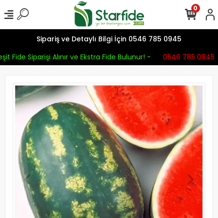
0
Sipariş ve Detaylı Bilgi İçin 0546 785 0945
it Fide Siparişi Alınır ve Ekstra Fide Bulunur! -
0546 785 0945