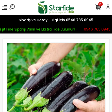
0
Sipariş ve Detaylı Bilgi İçin 0546 785 0945
it Fide Siparişi Alınır ve Ekstra Fide Bulunur! -
0546 785 0945