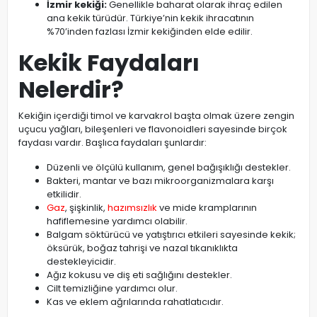
İzmir kekiği:
Genellikle baharat olarak ihraç edilen
ana kekik türüdür. Türkiye’nin kekik ihracatının
%70’inden fazlası İzmir kekiğinden elde edilir.
Kekik Faydaları
Nelerdir?
Kekiğin içerdiği timol ve karvakrol başta olmak üzere zengin
uçucu yağları, bileşenleri ve flavonoidleri sayesinde birçok
faydası vardır. Başlıca faydaları şunlardır:
Düzenli ve ölçülü kullanım, genel bağışıklığı destekler.
Bakteri, mantar ve bazı mikroorganizmalara karşı
etkilidir.
Gaz
, şişkinlik,
hazımsızlık
ve mide kramplarının
hafiflemesine yardımcı olabilir.
Balgam söktürücü ve yatıştırıcı etkileri sayesinde kekik;
öksürük, boğaz tahrişi ve nazal tıkanıklıkta
destekleyicidir.
Ağız kokusu ve diş eti sağlığını destekler.
Cilt temizliğine yardımcı olur.
Kas ve eklem ağrılarında rahatlatıcıdır.