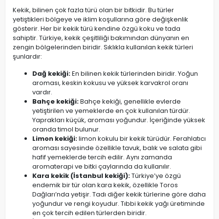
Kekik, bilinen çok fazla türü olan bir bitkidir. Bu türler
yetiştikleri bölgeye ve iklim koşullarına göre değişkenlik
gösterir. Her bir kekik türü kendine özgü koku ve tada
sahiptir. Türkiye, kekik çeşitliliği bakımından dünyanın en
zengin bölgelerinden biridir. Sıklıkla kullanılan kekik türleri
şunlardır:
Dağ kekiği:
En bilinen kekik türlerinden biridir. Yoğun
aroması, keskin kokusu ve yüksek karvakrol oranı
vardır.
Bahçe kekiği:
Bahçe kekiği, genellikle evlerde
yetiştirilen ve yemeklerde en çok kullanılan türdür.
Yaprakları küçük, aroması yoğundur. İçeriğinde yüksek
oranda timol bulunur.
Limon kekiği:
limon kokulu bir kekik türüdür. Ferahlatıcı
aroması sayesinde özellikle tavuk, balık ve salata gibi
hafif yemeklerde tercih edilir. Aynı zamanda
aromaterapi ve bitki çaylarında da kullanılır.
Kara kekik (İstanbul kekiği):
Türkiye’ye özgü
endemik bir tür olan kara kekik, özellikle Toros
Dağları’nda yetişir. Tadı diğer kekik türlerine göre daha
yoğundur ve rengi koyudur. Tıbbi kekik yağı üretiminde
en çok tercih edilen türlerden biridir.