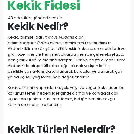
Kekik Fidesi
48 adet fide gönderilecektir.
Kekik Nedir?
Kekik, bilimsel adı
Thymus vulgaris
olan,
ballıbabagiller
(Lamiaceae)
familyasına ait bir bitkidir.
Akdeniz iklimine özgü bu bitki keskin kokusu, aromatik tadı ve
şifalı özellikleriyle hem mutfaklarda hem de geleneksel tıpta
geniş bir kullanım alanına sahiptir. Türkiye başta olmak üzere
Akdeniz’de birçok ülkede doğal olarak yetişen kekik,
özellikle yaz aylarında toplanarak kurutulur ve baharat, çay
ya da uçucu yağ formunda değerlendirilir.
Kekik bitkisinin yaprakları küçük, yeşil ve yoğun kokuludur; bu
kokunun temel nedeni içeriğindeki timol ve karvakrol adlı
uçucu bileşenlerdir. Bu maddeler, kekiğe kendine özgü
keskin aromasını kazandırır.
Kekik Türleri Nelerdir?