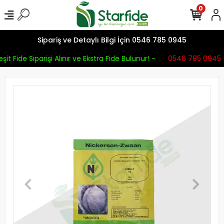
0
Sipariş ve Detaylı Bilgi İçin 0546 785 0945
şit Fide Siparişi Alınır ve Ekstra Fide Bulunur! -
0546 785 0945