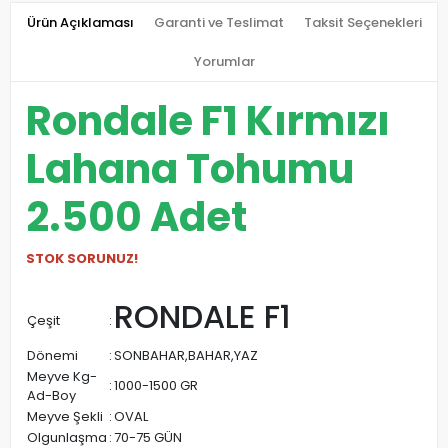
Ürün Açıklaması
Garanti ve Teslimat
Taksit Seçenekleri
Yorumlar
Rondale F1 Kırmızı
Lahana Tohumu
2.500 Adet
STOK SORUNUZ!
RONDALE F1
Çeşit
:
Dönemi
:
SONBAHAR,BAHAR,YAZ
Meyve Kg-
:
1000-1500 GR
Ad-Boy
Meyve Şekli
:
OVAL
Olgunlaşma
:
70-75 GÜN