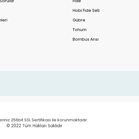
 Sorular
Fide
Hobi Fide Seti
leri
Gübre
Tohum
Bombus Arısı
eriniz 256bit SSL Sertifikası ile korunmaktadır.
© 2022 T
üm Hakları Saklıdır