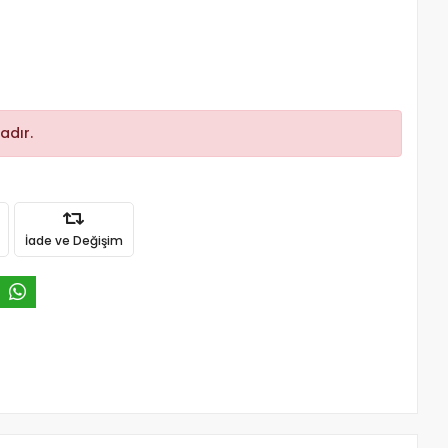
adır.
İade ve Değişim