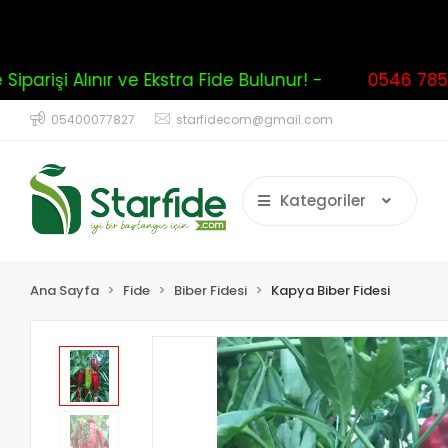
arişi Alınır ve Ekstra Fide Bulunur! -
0546 785 0
05400077827
starfidecom@gmail.com
Kategoriler
Ana Sayfa
Fide
Biber Fidesi
Kapya Biber Fidesi