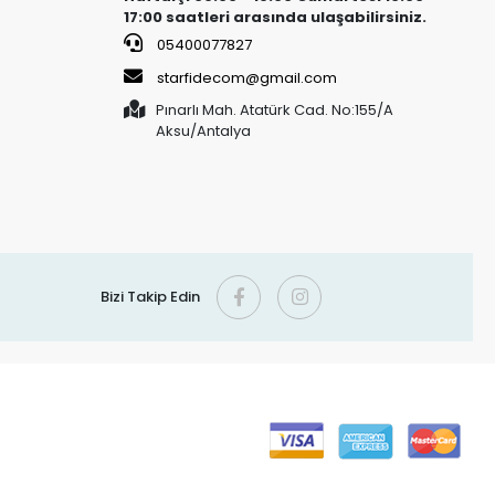
17:00 saatleri arasında ulaşabilirsiniz.
05400077827
starfidecom@gmail.com
Pınarlı Mah. Atatürk Cad. No:155/A
Aksu/Antalya
Bizi Takip Edin