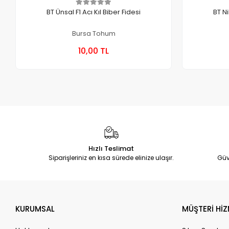
BT Ünsal F1 Acı Kıl Biber Fidesi
BT Ni
Bursa Tohum
Stokta Yok
10,00 TL
Kutu
Hızlı Teslimat
Siparişleriniz en kısa sürede elinize ulaşır.
Güv
KURUMSAL
MÜŞTERİ HİZ