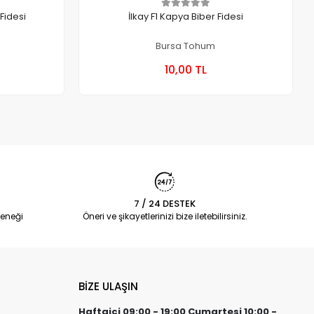
BT 1690 F1 Çarliston Biber Fidesi
İlkay F1 Kapya Biber Fidesi
Bursa Tohum
a Yok
Stokta Yok
10,00 TL
Kutu
7 / 24 DESTEK
eneği
Öneri ve şikayetlerinizi bize iletebilirsiniz.
BİZE ULAŞIN
Haftaiçi 09:00 - 19:00 Cumartesi 10:00 -