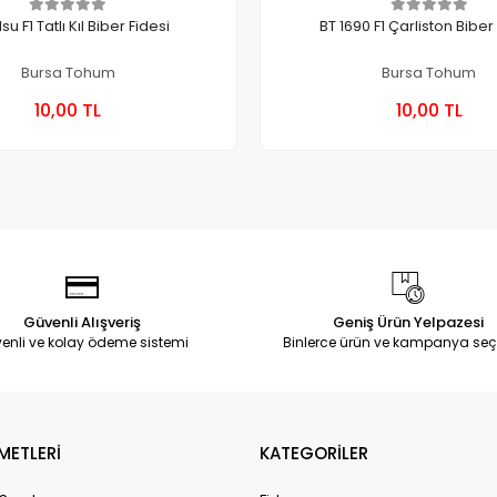
lsu F1 Tatlı Kıl Biber Fidesi
Bursa Tohum
Bursa Tohum
Stokta Yok
Stokt
10,00 TL
10,00 TL
Kutu
Kutu
Güvenli Alışveriş
Geniş Ürün Yelpazesi
enli ve kolay ödeme sistemi
Binlerce ürün ve kampanya seç
METLERİ
KATEGORİLER