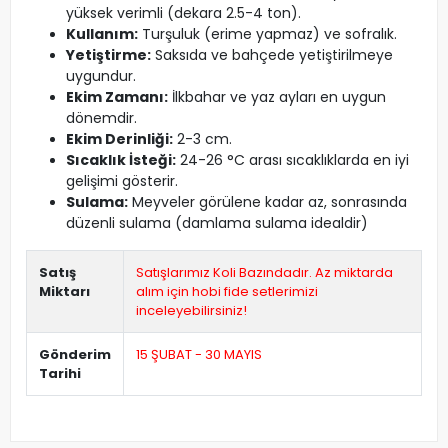
yüksek verimli (dekara 2.5-4 ton).
Kullanım:
Turşuluk (erime yapmaz) ve sofralık.
Yetiştirme:
Saksıda ve bahçede yetiştirilmeye
uygundur.
Ekim Zamanı:
İlkbahar ve yaz ayları en uygun
dönemdir.
Ekim Derinliği:
2-3 cm.
Sıcaklık İsteği:
24-26 °C arası sıcaklıklarda en iyi
gelişimi gösterir.
Sulama:
Meyveler görülene kadar az, sonrasında
düzenli sulama (damlama sulama idealdir)
Satış
Satışlarımız Koli Bazındadır. Az miktarda
Miktarı
alım için hobi fide setlerimizi
inceleyebilirsiniz!
Gönderim
15 ŞUBAT - 30 MAYIS
Tarihi