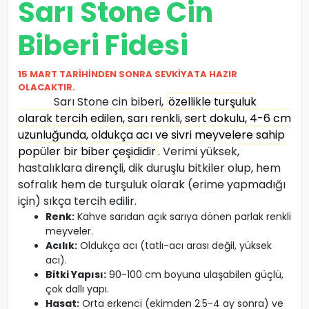
Sarı Stone Cin
Biberi Fidesi
15 MART TARİHİNDEN SONRA SEVKİYATA HAZIR
OLACAKTIR.
Sarı Stone cin biberi,
özellikle turşuluk
olarak tercih edilen, sarı renkli, sert dokulu, 4-6 cm
uzunluğunda, oldukça acı ve sivri meyvelere sahip
popüler bir biber çeşididir
. Verimi yüksek,
hastalıklara dirençli, dik duruşlu bitkiler olup, hem
sofralık hem de turşuluk olarak (erime yapmadığı
için) sıkça tercih edilir.
Renk:
Kahve sarıdan açık sarıya dönen parlak renkli
meyveler.
Acılık:
Oldukça acı (tatlı-acı arası değil, yüksek
acı).
Bitki Yapısı:
90-100 cm boyuna ulaşabilen güçlü,
çok dallı yapı.
Hasat:
Orta erkenci (ekimden 2.5-4 ay sonra) ve