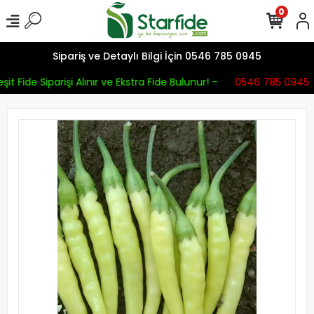
0
Sipariş ve Detaylı Bilgi İçin 0546 785 0945
it Fide Siparişi Alınır ve Ekstra Fide Bulunur! -
0546 785 0945