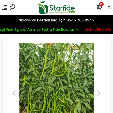
0
Sipariş ve Detaylı Bilgi İçin 0546 785 0945
it Fide Siparişi Alınır ve Ekstra Fide Bulunur! -
0546 785 0945