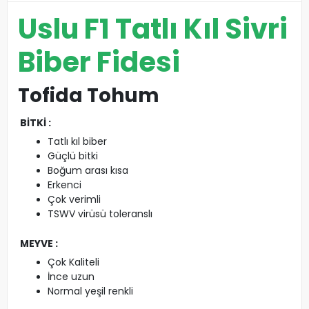
Uslu F1 Tatlı Kıl Sivri
Biber Fidesi
Tofida Tohum
BİTKİ :
Tatlı kıl biber
Güçlü bitki
Boğum arası kısa
Erkenci
Çok verimli
TSWV virüsü toleranslı
MEYVE :
Çok Kaliteli
İnce uzun
Normal yeşil renkli