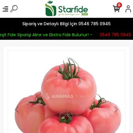
0
Sipariş ve Detaylı Bilgi İçin 0546 785 0945
it Fide Siparişi Alınır ve Ekstra Fide Bulunur! -
0546 785 0945