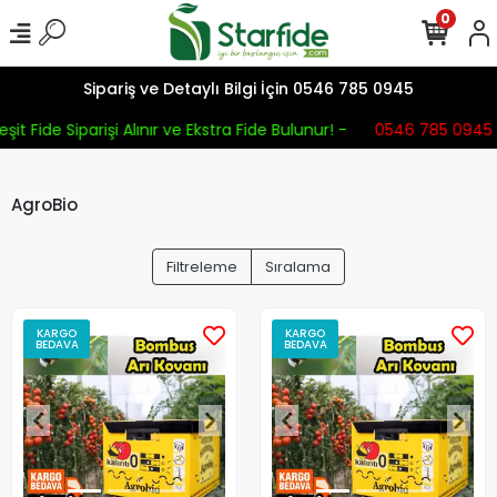
0
Sipariş ve Detaylı Bilgi İçin 0546 785 0945
şit Fide Siparişi Alınır ve Ekstra Fide Bulunur! -
0546 785 0945
AgroBio
Filtreleme
Sıralama
KARGO
KARGO
BEDAVA
BEDAVA