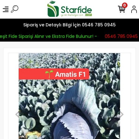
0
Sipariş ve Detaylı Bilgi İçin 0546 785 0945
şit Fide Siparişi Alınır ve Ekstra Fide Bulunur! -
0546 785 0945