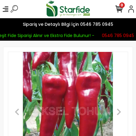
0
Sipariş ve Detaylı Bilgi İçin 0546 785 0945
it Fide Siparişi Alınır ve Ekstra Fide Bulunur! -
0546 785 0945