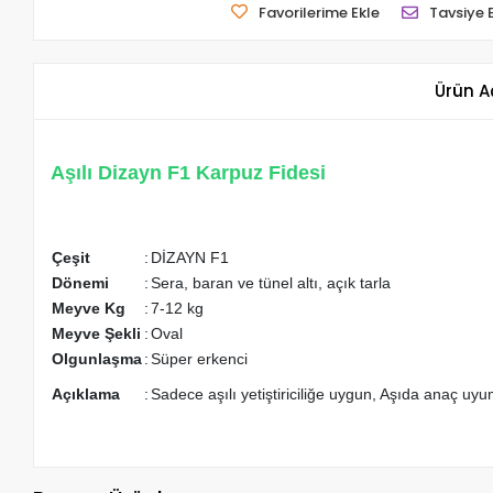
Favorilerime Ekle
Tavsiye 
Ürün A
Aşılı Dizayn F1 Karpuz Fidesi
Çeşit
:
DİZAYN F1
Dönemi
:
Sera, baran ve tünel altı, açık tarla
Meyve Kg
:
7-12 kg
Meyve Şekli
:
Oval
Olgunlaşma
:
Süper erkenci
Açıklama
:
Sadece aşılı yetiştiriciliğe uygun, Aşıda anaç u