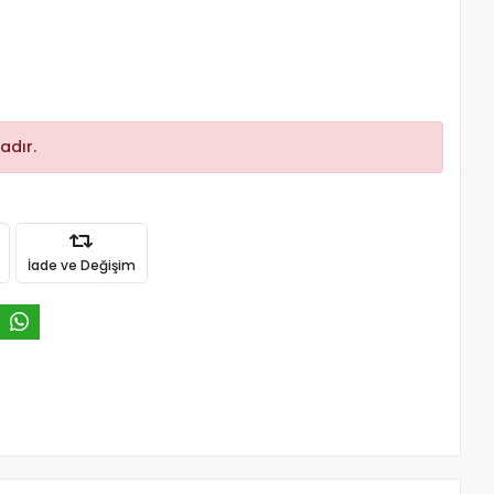
adır.
İade ve Değişim