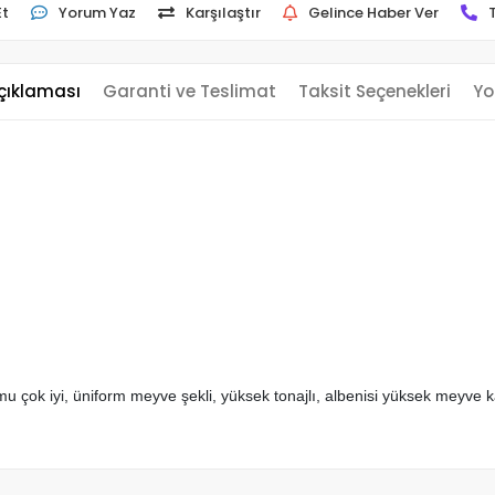
Et
Yorum Yaz
Karşılaştır
Gelince Haber Ver
çıklaması
Garanti ve Teslimat
Taksit Seçenekleri
Yo
yumu çok iyi, üniform meyve şekli, yüksek tonajlı, albenisi yüksek mey