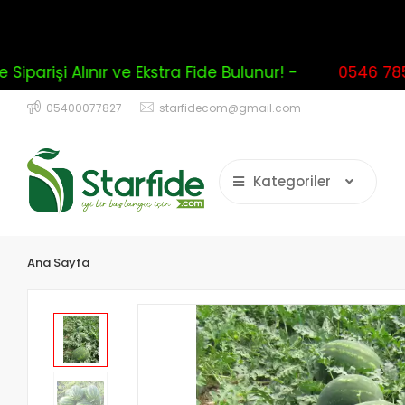
iparişi Alınır ve Ekstra Fide Bulunur! -
0546 785 
05400077827
starfidecom@gmail.com
Kategoriler
Ana Sayfa