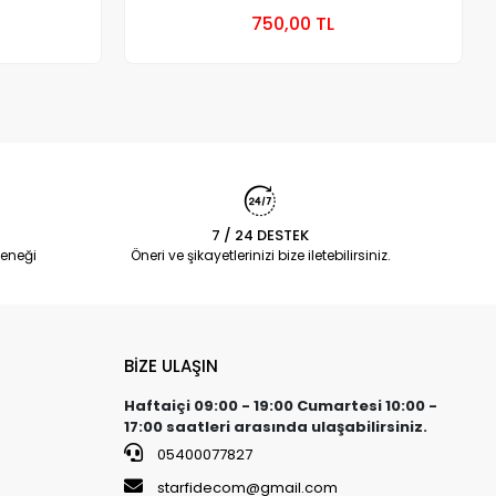
 Ekle
Sepete Ekle
750,00 TL
Adet
7 / 24 DESTEK
eneği
Öneri ve şikayetlerinizi bize iletebilirsiniz.
BİZE ULAŞIN
Haftaiçi 09:00 - 19:00 Cumartesi 10:00 -
17:00 saatleri arasında ulaşabilirsiniz.
05400077827
starfidecom@gmail.com