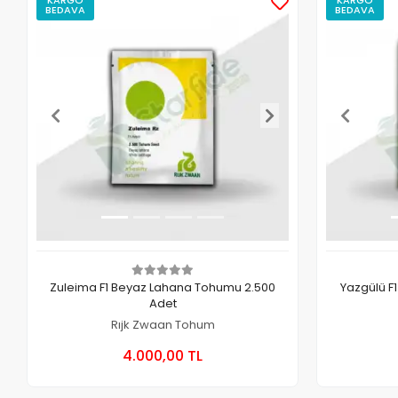
BEDAVA
BEDAVA
Zuleima F1 Beyaz Lahana Tohumu 2.500
Yazgülü F
Adet
Rıjk Zwaan Tohum
Sepete Ekle
4.000,00 TL
Paket