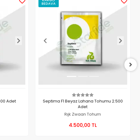
BEDAVA
500 Adet
Septima F1 Beyaz Lahana Tohumu 2.500
Adet
Rıjk Zwaan Tohum
 Ekle
Sepete Ekle
4.500,00 TL
Paket