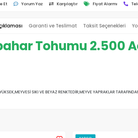
e Et
Yorum Yaz
Karşılaştır
Fiyat Alarmı
Tel
çıklaması
Garanti ve Teslimat
Taksit Seçenekleri
Yo
bahar Tohumu 2.500 A
KSEK,MEYVESİ SIKI VE BEYAZ RENKTEDİR,MEYVE YAPRAKLAR TARAFINDAN 
KARGO