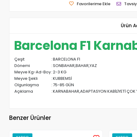
Favorilerime Ekle
Tavsiy
Ürün A
Barcelona F1 Karna
Çeşit
:
BARCELONA F1
Dönemi
:
SONBAHAR,BAHAR,YAZ
Meyve Kg-Ad-Boy
:
2-3 KG
Meyve Şekli
:
KUBBEMSİ
Olgunlaşma
:
75-85 GÜN
Açıklama
:
KARNABAHAR,ADAPTASYON KABİLİYETİ ÇOK YÜ
Benzer Ürünler
KARGO
KARGO