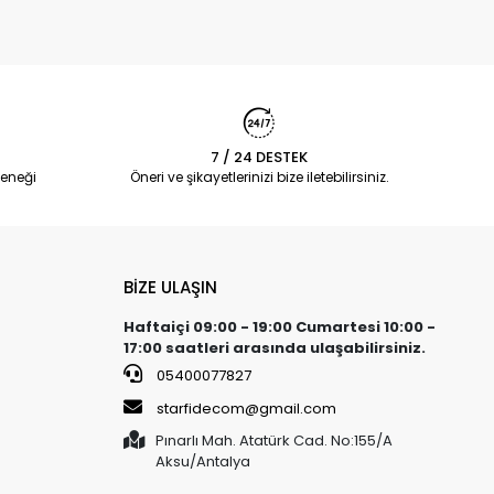
7 / 24 DESTEK
eneği
Öneri ve şikayetlerinizi bize iletebilirsiniz.
BİZE ULAŞIN
Haftaiçi 09:00 - 19:00 Cumartesi 10:00 -
17:00 saatleri arasında ulaşabilirsiniz.
05400077827
starfidecom@gmail.com
Pınarlı Mah. Atatürk Cad. No:155/A
Aksu/Antalya