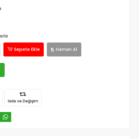
u
erle
Sepete Ekle
Hemen Al
R
İade ve Değişim