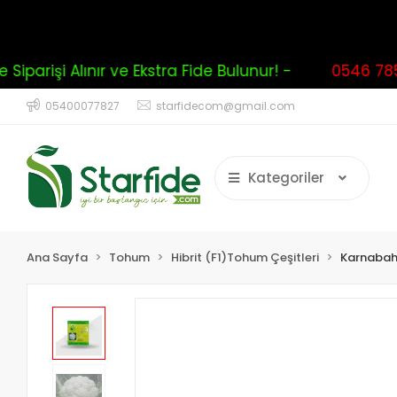
iparişi Alınır ve Ekstra Fide Bulunur! -
0546 785 
05400077827
starfidecom@gmail.com
Kategoriler
Ana Sayfa
Tohum
Hibrit (F1)Tohum Çeşitleri
Karnaba