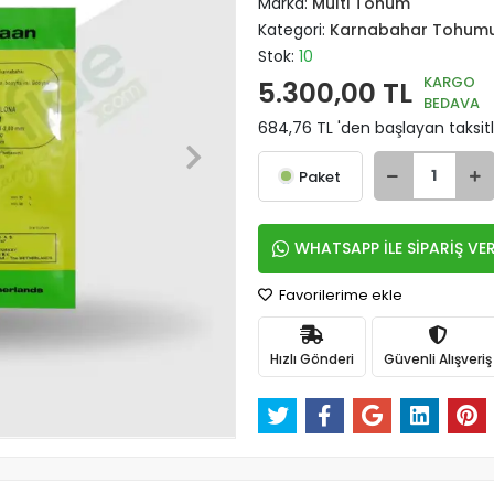
Marka:
Multi Tohum
Kategori:
Karnabahar Tohum
Stok:
10
KARGO
5.300,00 TL
BEDAVA
684,76 TL 'den başlayan taksitl
Paket
WHATSAPP İLE SİPARİŞ VE
Favorilerime ekle
Hızlı Gönderi
Güvenli Alışveriş