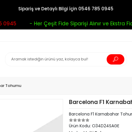
Sipariş ve Detaylı Bilgi İçin 0546 785 0945
0945
- Her Çeşit Fide Siparişi Alınır ve Ekstra Fid
har Tohumu
Barcelona F1 Karnaba
Barcelona F1 Karnabahar Tohu
Ürün Kodu:
O34D24SAGE