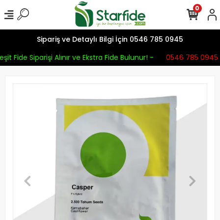
0
Sipariş ve Detaylı Bilgi İçin 0546 785 0945
şit Fide Siparişi Alınır ve Ekstra Fide Bulunur! -
0546 785 0945