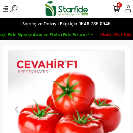
0
Sipariş ve Detaylı Bilgi İçin 0546 785 0945
şit Fide Siparişi Alınır ve Ekstra Fide Bulunur! -
0546 785 0945