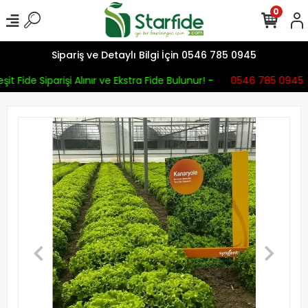
0
Sipariş ve Detaylı Bilgi İçin 0546 785 0945
it Fide Siparişi Alınır ve Ekstra Fide Bulunur! -
0546 785 0945