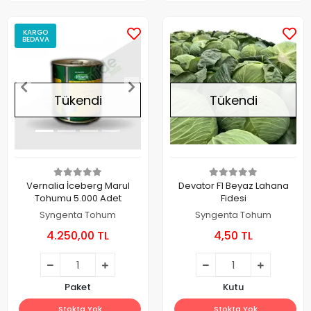
KARGO
BEDAVA
Tükendi
Tükendi
Vernalia İceberg Marul
Devator F1 Beyaz Lahana
Tohumu 5.000 Adet
Fidesi
Syngenta Tohum
Syngenta Tohum
4.250,00 TL
4,50 TL
Paket
Kutu
Stokta Yok
Stokta Yok