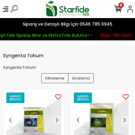
0
Sipariş ve Detaylı Bilgi İçin 0546 785 0945
t Fide Siparişi Alınır ve Ekstra Fide Bulunur! -
0546 785 0945
Syngenta Tohum
Syngenta Tohum
Filtreleme
Sıralama
KARGO
KARGO
BEDAVA
BEDAVA