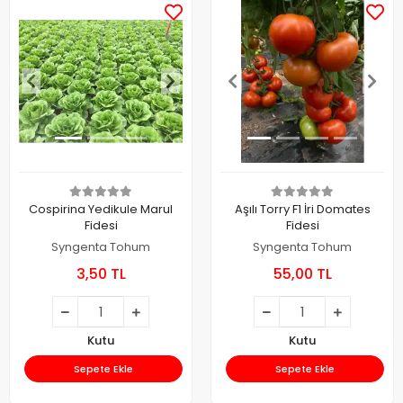
Cospirina Yedikule Marul
Aşılı Torry F1 İri Domates
Fidesi
Fidesi
Syngenta Tohum
Syngenta Tohum
3,50 TL
55,00 TL
Kutu
Kutu
Sepete Ekle
Sepete Ekle