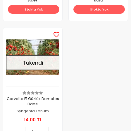
Adet
Kutu
Stokta Yok
Stokta Yok
Tükendi
Corvette F1 Güzlük Domates
Fidesi
Syngenta Tohum
14,00 TL