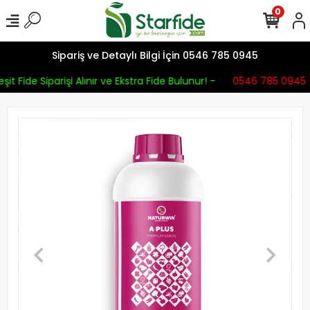
0
Sipariş ve Detaylı Bilgi İçin 0546 785 0945
it Fide Siparişi Alınır ve Ekstra Fide Bulunur! -
0546 785 0945