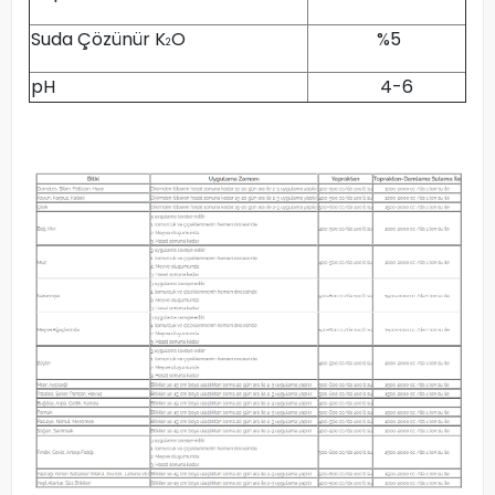
Suda Çözünür K
O
%5
2
pH
4-6