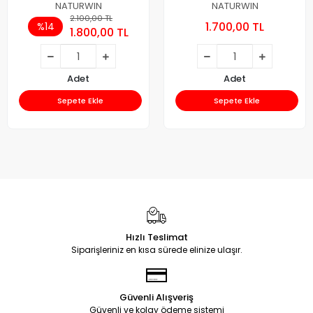
Gübresi 25 Kg.
NATURWIN
NATURWIN
2.100,00 TL
1.700,00 TL
%14
1.800,00 TL
Adet
Adet
Sepete Ekle
Sepete Ekle
Hızlı Teslimat
Siparişleriniz en kısa sürede elinize ulaşır.
Güvenli Alışveriş
Güvenli ve kolay ödeme sistemi