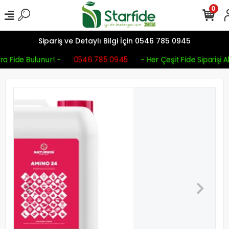
0
Sipariş ve Detaylı Bilgi İçin 0546 785 0945
ra Fide Bulunur! -
0546 785 0945
- Her Çeşit Fide Siparişi Al