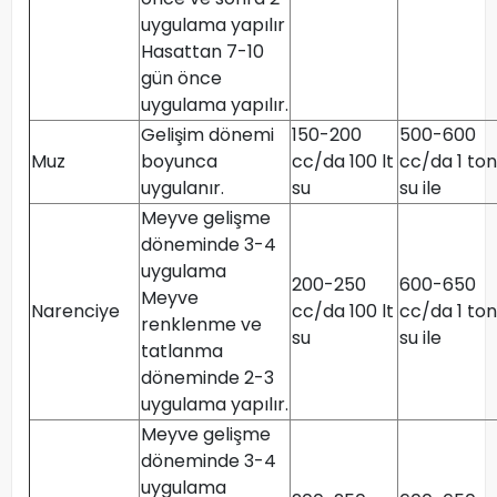
uygulama yapılır
Hasattan 7-10
gün önce
uygulama yapılır.
Gelişim dönemi
150-200
500-600
Muz
boyunca
cc/da 100 lt
cc/da 1 ton
uygulanır.
su
su ile
Meyve gelişme
döneminde 3-4
uygulama
200-250
600-650
Meyve
Narenciye
cc/da 100 lt
cc/da 1 ton
renklenme ve
su
su ile
tatlanma
döneminde 2-3
uygulama yapılır.
Meyve gelişme
döneminde 3-4
uygulama