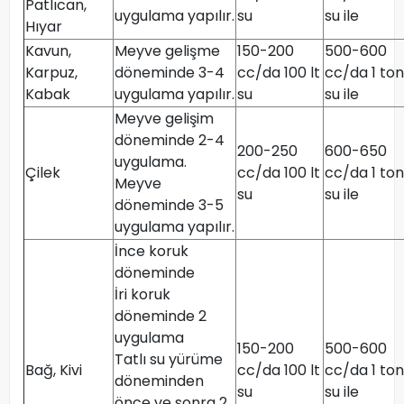
Patlıcan,
uygulama yapılır.
su
su ile
Hıyar
Kavun,
Meyve gelişme
150-200
500-600
Karpuz,
döneminde 3-4
cc/da 100 lt
cc/da 1 ton
Kabak
uygulama yapılır.
su
su ile
Meyve gelişim
döneminde 2-4
200-250
600-650
uygulama.
Çilek
cc/da 100 lt
cc/da 1 ton
Meyve
su
su ile
döneminde 3-5
uygulama yapılır.
İnce koruk
döneminde
İri koruk
döneminde 2
uygulama
150-200
500-600
Tatlı su yürüme
Bağ, Kivi
cc/da 100 lt
cc/da 1 ton
döneminden
su
su ile
önce ve sonra 2