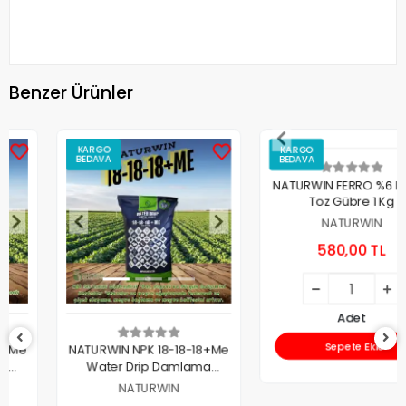
Benzer Ürünler
KARGO
KARGO
BEDAVA
BEDAVA
NATURWIN FERRO %6 Demir
Toz Gübre 1 Kg
NATURWIN
580,00 TL
Adet
Sepete Ekle
NATURWIN NPK 18-18-18+Me
Water Drip Damlama
Gübresi 25 Kg.
NATURWIN