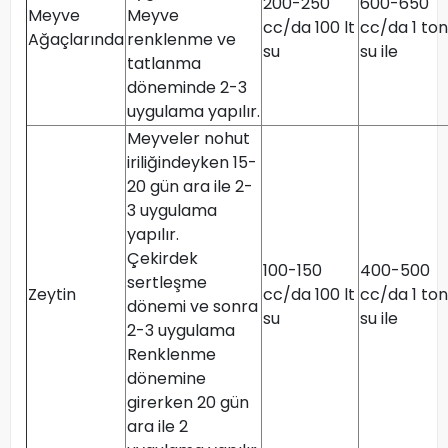
200-250
600-650
Meyve
Meyve
cc/da 100 lt
cc/da 1 ton
Ağaçlarında
renklenme ve
su
su ile
tatlanma
döneminde 2-3
uygulama yapılır.
Meyveler nohut
iriliğindeyken 15-
20 gün ara ile 2-
3 uygulama
yapılır.
Çekirdek
100-150
400-500
sertleşme
Zeytin
cc/da 100 lt
cc/da 1 ton
dönemi ve sonra
su
su ile
2-3 uygulama
Renklenme
dönemine
girerken 20 gün
ara ile 2