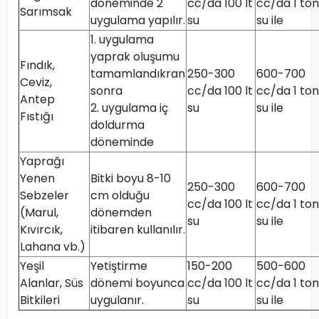
döneminde 2
cc/da 100 lt
cc/da 1 ton
Sarımsak
uygulama yapılır.
su
su ile
1. uygulama
yaprak oluşumu
Fındık,
tamamlandıkran
250-300
600-700
Ceviz,
sonra
cc/da 100 lt
cc/da 1 ton
Antep
2. uygulama iç
su
su ile
Fıstığı
doldurma
döneminde
Yaprağı
Yenen
Bitki boyu 8-10
250-300
600-700
Sebzeler
cm olduğu
cc/da 100 lt
cc/da 1 ton
(Marul,
dönemden
su
su ile
Kıvırcık,
itibaren kullanılır.
Lahana vb.)
Yeşil
Yetiştirme
150-200
500-600
Alanlar, Süs
dönemi boyunca
cc/da 100 lt
cc/da 1 ton
Bitkileri
uygulanır.
su
su ile