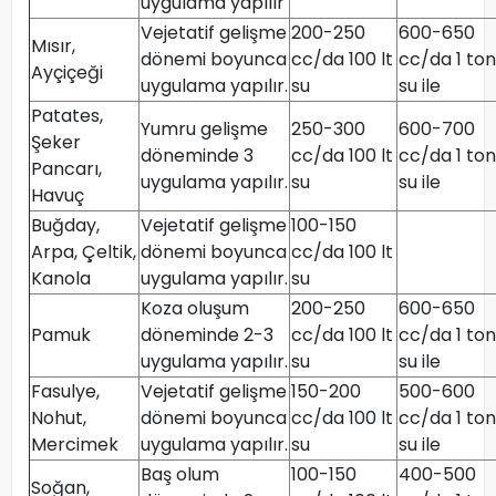
uygulama yapılır
Vejetatif gelişme
200-250
600-650
Mısır,
dönemi boyunca
cc/da 100 lt
cc/da 1 ton
Ayçiçeği
uygulama yapılır.
su
su ile
Patates,
Yumru gelişme
250-300
600-700
Şeker
döneminde 3
cc/da 100 lt
cc/da 1 ton
Pancarı,
uygulama yapılır.
su
su ile
Havuç
Buğday,
Vejetatif gelişme
100-150
Arpa, Çeltik,
dönemi boyunca
cc/da 100 lt
Kanola
uygulama yapılır.
su
Koza oluşum
200-250
600-650
Pamuk
döneminde 2-3
cc/da 100 lt
cc/da 1 ton
uygulama yapılır.
su
su ile
Fasulye,
Vejetatif gelişme
150-200
500-600
Nohut,
dönemi boyunca
cc/da 100 lt
cc/da 1 ton
Mercimek
uygulama yapılır.
su
su ile
Baş olum
100-150
400-500
Soğan,