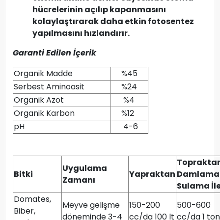
hücrelerinin açılıp kapanmasını
kolaylaştırarak daha etkin fotosentez
yapılmasını hızlandırır.
Garanti Edilen İçerik
Organik Madde
%45
Serbest Aminoasit
%24
Organik Azot
%4
Organik Karbon
%12
pH
4-6
Toprakta
Uygulama
Bitki
Yapraktan
Damlama
Zamanı
Sulama İl
Domates,
Meyve gelişme
150-200
500-600
Biber,
döneminde 3-4
cc/da 100 lt
cc/da 1 ton