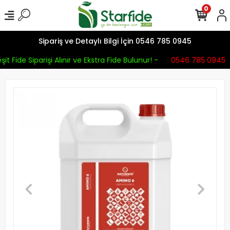
0
Sipariş ve Detaylı Bilgi İçin 0546 785 0945
it Fide Siparişi Alınır ve Ekstra Fide Bulunur! -
0546 785 0945