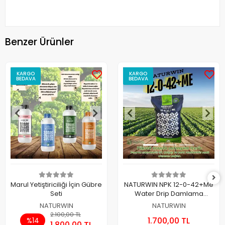
Benzer Ürünler
KARGO
KARGO
BEDAVA
BEDAVA
Marul Yetiştiriciliği İçin Gübre
NATURWIN NPK 12-0-42+Me
Seti
Water Drip Damlama
Gübresi 25 Kg.
NATURWIN
NATURWIN
2.100,00 TL
1.700,00 TL
%14
1.800,00 TL