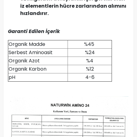
iz elementlerin hücre zarlarından alımını
hızlandırır.
Garanti Edilen İçerik
Organik Madde
%45
Serbest Aminoasit
%24
Organik Azot
%4
Organik Karbon
%12
pH
4-6