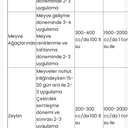
döneminde 2-3
uygulama
Meyve gelişme
döneminde 3-4
uygulama
300-400
1500-2000
Meyve
Meyve
cc/da 100 lt
cc/da 1 to
Ağaçlarında
renklenme ve
su
su ile
tatlanma
döneminde 2-3
uygulama
Meyveler nohut
iriliğindeyken 15-
20 gün ara ile 2-
3 uygulama
Çekirdek
sertleşme
200-300
1000-2000
dönemi ve
Zeytin
cc/da 100 lt
cc/da 1 to
sonrası 2-3
su
su ile
uygulama