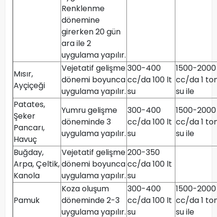
Renklenme
dönemine
girerken 20 gün
ara ile 2
uygulama yapılır.
Vejetatif gelişme
300-400
1500-2000
Mısır,
dönemi boyunca
cc/da 100 lt
cc/da 1 to
Ayçiçeği
uygulama yapılır.
su
su ile
Patates,
Yumru gelişme
300-400
1500-2000
Şeker
döneminde 3
cc/da 100 lt
cc/da 1 to
Pancarı,
uygulama yapılır.
su
su ile
Havuç
Buğday,
Vejetatif gelişme
200-350
Arpa, Çeltik,
dönemi boyunca
cc/da 100 lt
Kanola
uygulama yapılır.
su
Koza oluşum
300-400
1500-2000
Pamuk
döneminde 2-3
cc/da 100 lt
cc/da 1 to
uygulama yapılır.
su
su ile