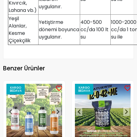
Kıvırcık,
uygulanır.
Lahana vb.)
Yeşil
Yetiştirme
400-500
1000-2000
Alanlar,
dönemi boyunca
cc/da 100 lt
cc/da 1 to
Kesme
uygulanır.
su
su ile
Çiçekçilik
Benzer Ürünler
KARGO
KARGO
BEDAVA
BEDAVA