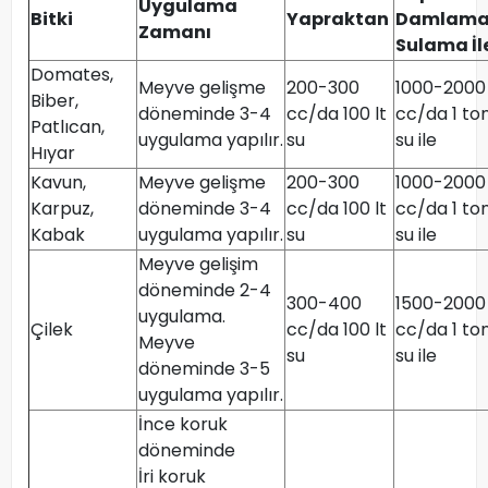
Uygulama
Bitki
Yapraktan
Damlam
Zamanı
Sulama İl
Domates,
Meyve gelişme
200-300
1000-2000
Biber,
döneminde 3-4
cc/da 100 lt
cc/da 1 to
Patlıcan,
uygulama yapılır.
su
su ile
Hıyar
Kavun,
Meyve gelişme
200-300
1000-2000
Karpuz,
döneminde 3-4
cc/da 100 lt
cc/da 1 to
Kabak
uygulama yapılır.
su
su ile
Meyve gelişim
döneminde 2-4
300-400
1500-2000
uygulama.
Çilek
cc/da 100 lt
cc/da 1 to
Meyve
su
su ile
döneminde 3-5
uygulama yapılır.
İnce koruk
döneminde
İri koruk