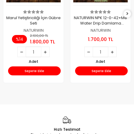
Marul Yetiştiriciliği İçin Gübre
NATURWIN NPK 12-0-42+Me
Seti
Water Drip Damlama
Gübresi 25 Kg.
NATURWIN
NATURWIN
2.100,00 TL
1.700,00 TL
%14
1.800,00 TL
Adet
Adet
Sepete Ekle
Sepete Ekle
Hızlı Teslimat