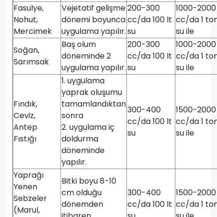
Fasulye,
Vejetatif gelişme
200-300
1000-2000
Nohut,
dönemi boyunca
cc/da 100 lt
cc/da 1 to
Mercimek
uygulama yapılır.
su
su ile
Baş olum
200-300
1000-2000
Soğan,
döneminde 2
cc/da 100 lt
cc/da 1 to
Sarımsak
uygulama yapılır.
su
su ile
1. uygulama
yaprak oluşumu
Fındık,
tamamlandıktan
300-400
1500-2000
Ceviz,
sonra
cc/da 100 lt
cc/da 1 to
Antep
2. uygulama iç
su
su ile
Fıstığı
doldurma
döneminde
yapılır.
Yaprağı
Bitki boyu 8-10
Yenen
cm olduğu
300-400
1500-2000
Sebzeler
dönemden
cc/da 100 lt
cc/da 1 to
(Marul,
itibaren
su
su ile