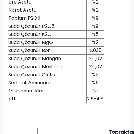
Üre Azotu
%2
Nitrat Azotu
%2
Toplam P2O5
%9
Suda Çözünür P2O5
%9
Suda Çözünür K2O
%5
Suda Çözünür MgO
%2
Suda Çözünür Bor
%0,15
Suda Çözünür Mangan
%0,02
Suda Çözünür Molibden
%0,02
Suda Çözünür Çinko
%2
Serbest Aminoasit
%6
Maksimum Klor
%1
pH
2,5-4,5
Toprakta