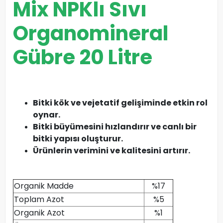
Mix NPKlı Sıvı
Organomineral
Gübre 20 Litre
Bitki kök ve vejetatif gelişiminde etkin rol
oynar.
Bitki büyümesini hızlandırır ve canlı bir
bitki yapısı oluşturur.
Ürünlerin verimini ve kalitesini artırır.
Organik Madde
%17
Toplam Azot
%5
Organik Azot
%1