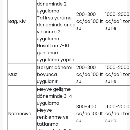
döneminde 2
uygulama
200-300
1000-2000
Tatlı su yürüme
Bağ, Kivi
cc/da 100 lt
cc/da 1 to
döneminde önce
su
su ile
ve sonra 2
uygulama
Hasattan 7-10
gün önce
uygulama yapılır.
Gelişim dönemi
200-300
1000-2000
Muz
boyunca
cc/da 100 lt
cc/da 1 to
uygulanır.
su
su ile
Meyve gelişme
döneminde 3-4
uygulama
300-400
1500-2000
Meyve
Narenciye
cc/da 100 lt
cc/da 1 to
renklenme ve
su
su ile
tatlanma