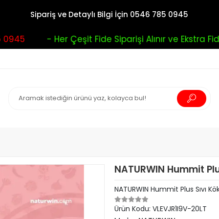
Sipariş ve Detaylı Bilgi İçin 0546 785 0945
945
- Her Çeşit Fide Siparişi Alınır ve Ekstra Fide 
NATURWIN Hummit Plus 
NATURWIN Hummit Plus Sıvı Kökl
Ürün Kodu:
VLEVJR1I9V-20LT