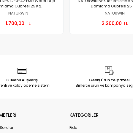
 NPK 12-0-42+Me Water Drip
NATURWIN NPK 18-18-18+Me W
mlama Gübresi 25 Kg.
Damlama Gübresi 25 
NATURWIN
NATURWIN
Sepete Ekle
Sepete
1.700,00 TL
2.200,00 TL
Adet
Adet
Güvenli Alışveriş
Geniş Ürün Yelpazesi
enli ve kolay ödeme sistemi
Binlerce ürün ve kampanya seç
METLERİ
KATEGORİLER
 Sorular
Fide