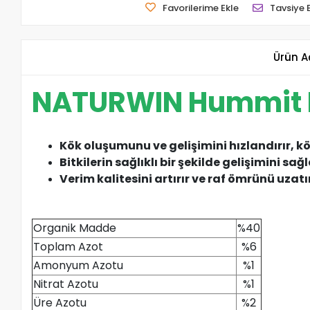
Favorilerime Ekle
Tavsiye 
Ürün A
NATURWIN Hummit Plu
Kök oluşumunu ve gelişimini hızlandırır, kö
Bitkilerin sağlıklı bir şekilde gelişimini sağl
Verim kalitesini artırır ve raf ömrünü uzatı
Organik Madde
%40
Toplam Azot
%6
Amonyum Azotu
%1
Nitrat Azotu
%1
Üre Azotu
%2