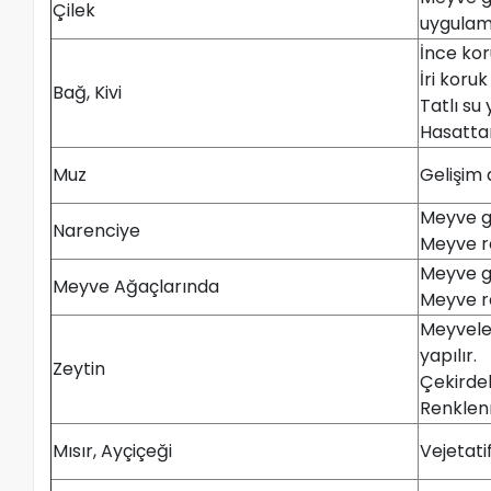
Çilek
uygulama
İnce ko
İri kor
Bağ, Kivi
Tatlı s
Hasatta
Muz
Gelişim
Meyve g
Narenciye
Meyve r
Meyve g
Meyve Ağaçlarında
Meyve r
Meyveler
yapılır.
Zeytin
Çekirde
Renklen
Mısır, Ayçiçeği
Vejetati