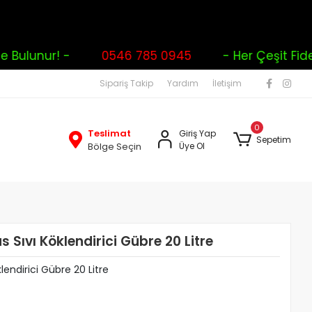
Bulunur! -
0546 785 0945
- Her Çeşit Fide Sip
Sipariş Takip
Yardım
İletişim
0
Teslimat
Giriş Yap
Sepetim
Bölge Seçin
Üye Ol
Sıvı Köklendirici Gübre 20 Litre
endirici Gübre 20 Litre