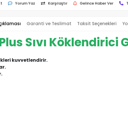
Et
Yorum Yaz
Karşılaştır
Gelince Haber Ver
çıklaması
Garanti ve Teslimat
Taksit Seçenekleri
Yo
s Sıvı Köklendirici G
kleri kuvvetlendirir.
ar.
r.