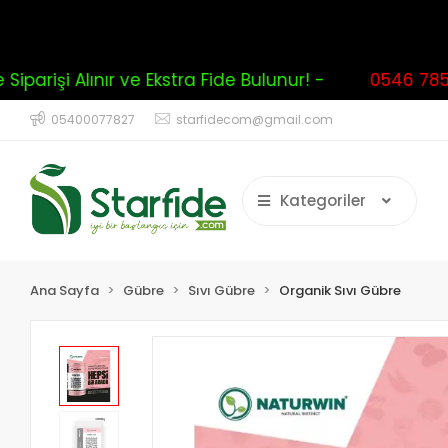
arişi Alınır ve Ekstra Fide Bulunur! -
0546 785 0
05400077827
starfidecom@gmail.com
Kategoriler
Ana Sayfa
Gübre
Sıvı Gübre
Organik Sıvı Gübre