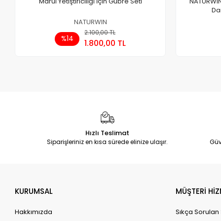
Marul Yetiştiriciliği İçin Gübre Seti
NATURWIN
Da
NATURWIN
2.100,00 TL
Sepete Ekle
%14
1.800,00 TL
Adet
Hızlı Teslimat
Siparişleriniz en kısa sürede elinize ulaşır.
Güv
KURUMSAL
MÜŞTERİ HİZ
Hakkımızda
Sıkça Sorulan