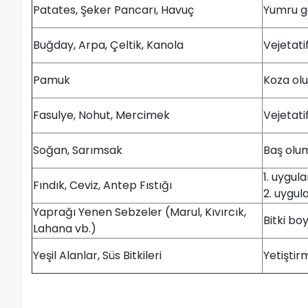
Patates, Şeker Pancarı, Havuç
Yumru g
Buğday, Arpa, Çeltik, Kanola
Vejetati
Pamuk
Koza ol
Fasulye, Nohut, Mercimek
Vejetati
Soğan, Sarımsak
Baş olu
1. uygu
Fındık, Ceviz, Antep Fıstığı
2. uygu
Yaprağı Yenen Sebzeler (Marul, Kıvırcık,
Bitki bo
Lahana vb.)
Yeşil Alanlar, Süs Bitkileri
Yetişti