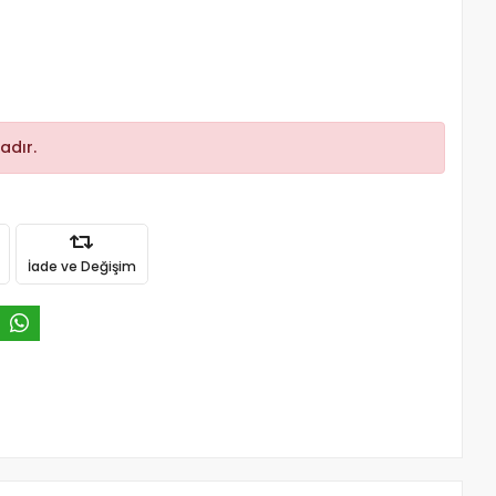
adır.
İade ve Değişim