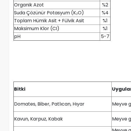
Organik Azot
%2
Suda Çözünür Potasyum (K₂O)
%4
Toplam Hümik Asit + Fülvik Asit
%1
Maksimum Klor (CI)
%1
pH
5-7
Bitki
Uygula
Domates, Biber, Patlıcan, Hıyar
Meyve g
Kavun, Karpuz, Kabak
Meyve g
Meyve g