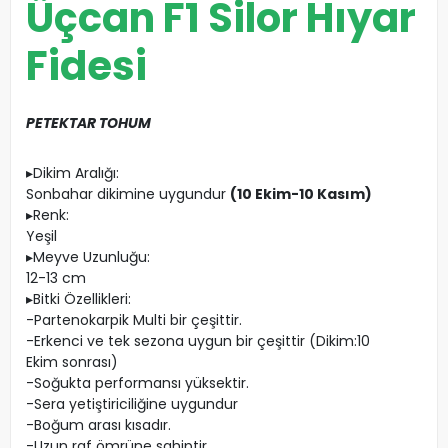
Üçcan F1 Silor Hıyar
Fidesi
PETEKTAR TOHUM
▸Dikim Aralığı:
Sonbahar dikimine uygundur
(10 Ekim-10 Kasım)
▸Renk:
Yeşil
▸Meyve Uzunluğu:
12-13 cm
▸Bitki Özellikleri:
-Partenokarpik Multi bir çeşittir.
-Erkenci ve tek sezona uygun bir çeşittir (Dikim:10
Ekim sonrası)
-Soğukta performansı yüksektir.
-Sera yetiştiriciliğine uygundur
-Boğum arası kısadır.
-Uzun raf ömrüne sahiptir.